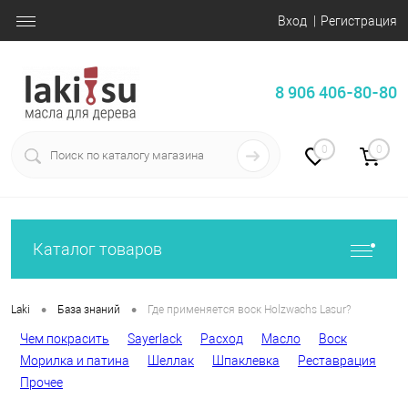
Вход
Регистрация
8 906 406-80-80
0
0
Каталог товаров
•
•
Laki
База знаний
Где применяется воск Holzwachs Lasur?
Чем покрасить
Sayerlack
Расход
Масло
Воск
Морилка и патина
Шеллак
Шпаклевка
Реставрация
Прочее