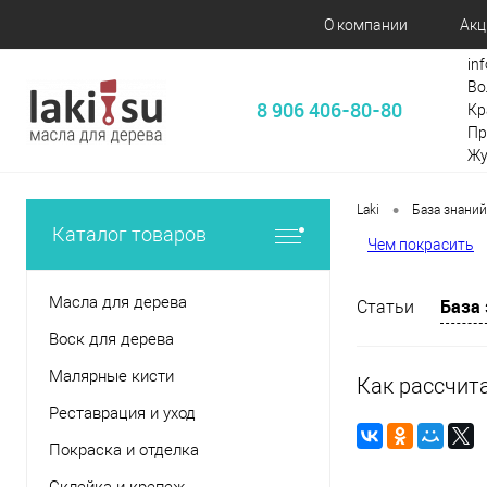
О компании
Акц
in
Во
8 906 406-80-80
Кр
Пр
Жу
•
Laki
База знаний
Каталог товаров
Чем покрасить
Масла для дерева
База
Статьи
Воск для дерева
Малярные кисти
Как рассчит
Реставрация и уход
Покраска и отделка