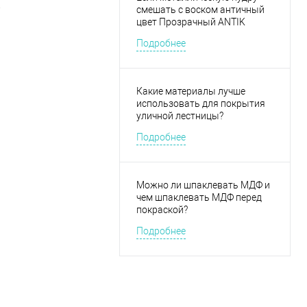
.
смешать с воском античный
цвет Прозрачный ANTIK
WACHS 70, нужно ли будет
Подробнее
закреплять это все лаком?
Какие материалы лучше
использовать для покрытия
уличной лестницы?
Подробнее
Можно ли шпаклевать МДФ и
чем шпаклевать МДФ перед
покраской?
Подробнее