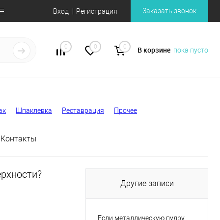
Заказать звонок
Вход
Регистрация
0
0
0
В корзине
пока пусто
ак
Шпаклевка
Реставрация
Прочее
Контакты
ерхности?
Другие записи
Если металлическую пудру