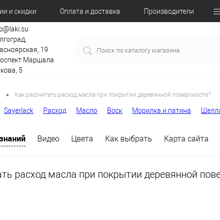
ии и скидки
Оплата и доставка
Производители
fo@laki.su
лгоград,
асноярская, 19
оспект Маршала
кова, 5
•
Как рассчитать расход масла при покрытии деревянной поверхности?
Sayerlack
Расход
Масло
Воск
Морилка и патина
Шелл
 знаний
Видео
Цвета
Как выбрать
Карта сайта
ать расход масла при покрытии деревянной пов