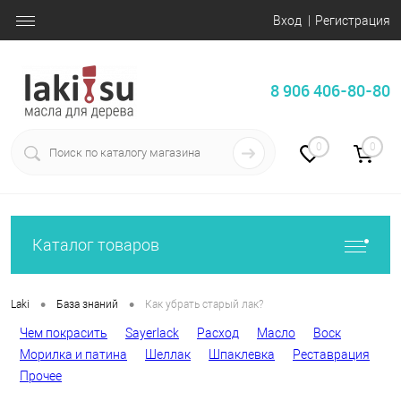
Вход
Регистрация
8 906 406-80-80
0
0
Каталог товаров
•
•
Laki
База знаний
Как убрать старый лак?
Чем покрасить
Sayerlack
Расход
Масло
Воск
Морилка и патина
Шеллак
Шпаклевка
Реставрация
Прочее