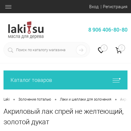
Вход
Регистрация
8 906 406-80-80
0
0
Каталог товаров
•
•
•
Laki
Золочение поталью
Лаки и шеллаки для золочения
Акрил
Акриловый лак спрей не желтеющий,
золотой дукат