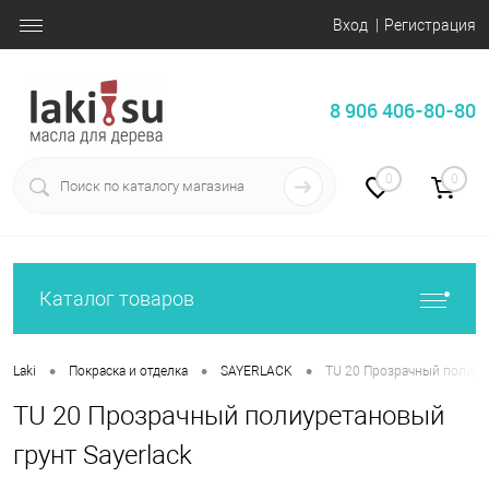
Вход
Регистрация
8 906 406-80-80
0
0
Каталог товаров
•
•
•
Laki
Покраска и отделка
SAYERLACK
TU 20 Прозрачный полиуре
TU 20 Прозрачный полиуретановый
грунт Sayerlack