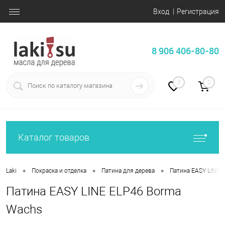
Вход
Регистрация
8 906 406-80-80
0
0
Каталог товаров
•
•
•
Laki
Покраска и отделка
Патина для дерева
Патина EASY LINE
Патина EASY LINE ELP46 Borma
Wachs