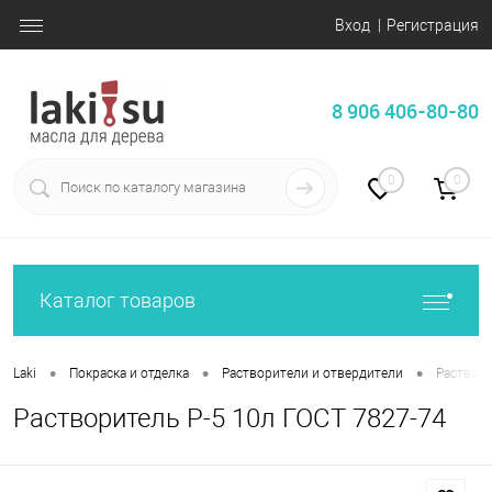
Вход
Регистрация
8 906 406-80-80
0
0
Каталог товаров
•
•
•
Laki
Покраска и отделка
Растворители и отвердители
Раствори
Растворитель Р-5 10л ГОСТ 7827-74